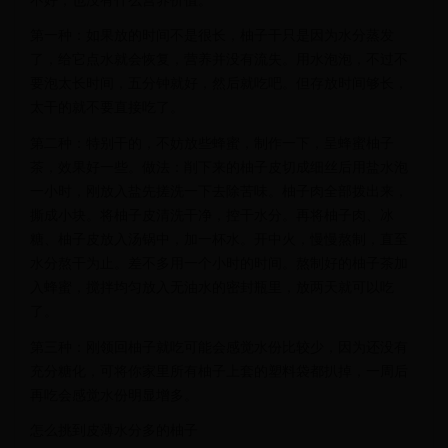
第一种：如果放的时间不是很长，柚子干只是因为水分蒸发
了，给它点水就会恢复，营养并没有流失。用水泡泡，不过不
要泡太长时间，五分钟就好，然后就吃吧。但存放时间够长，
太干的就不要直接吃了。
第二种：特别干的，不妨放些蜂蜜，制作一下，呈蜂蜜柚子
茶，效果好一些。做法：削下来的柚子皮切成细丝后用盐水泡
一小时，刚放入盐先搓洗一下去除苦味。柚子肉全部拨出来，
撕成小块。将柚子皮清洗干净，控干水分。再将柚子肉、冰
糖、柚子皮放入汤锅中，加一杯水。开中火，慢慢熬制，直至
水分熬干为止。差不多用一个小时的时间。熬制好的柚子茶加
入蜂蜜，搅拌均匀放入无油水的密封瓶里，放两天就可以吃
了。
第三种：刚领回柚子就吃可能会感觉水份比较少，因为还没有
充分糖化，可将你家里所有柚子上套的塑料袋都扒掉，一周后
再吃会感觉水份明显增多。
怎么挑到皮薄水分多的柚子