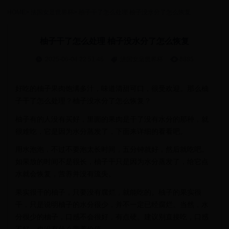
HOME
>
法国女足世界杯
>
柚子干了怎么处理 柚子没水分了怎么恢复
柚子干了怎么处理 柚子没水分了怎么恢复
2025-06-04 22:51:46
法国女足世界杯
8885
好吃的柚子果肉饱满多汁，味道清甜可口，很受欢迎。那么柚
子干了怎么处理？柚子没水分了怎么恢复？
柚子有的人没有买好，里面的果肉是干了没有水分的那种，就
很难吃，它是因为水分蒸发了，下面来详细的看看吧。
用水泡泡，不过不要泡太长时间，五分钟就好，然后就吃吧。
如果放的时间不是很长，柚子干只是因为水分蒸发了，给它点
水就会恢复，营养并没有流失。
果实很干的柚子，只要没有腐烂，就能吃的。柚子的果实很
干，只是说明柚子的水分很少，并不一定已经腐烂。当然，水
分很少的柚子，口感不会很好，有点硬。建议别直接吃，口感
不好，也没有什么营养价值。