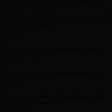
过年为什么要买年货？过年买年货：传承习
俗，增添年味！!
申诉处理时效
传奇谢幕！41岁李同国宣布退役 不会参加今年
亚冠
号称根治手机卡顿,荣耀V9真能解决这5大卡顿
难题？
冰岛建城墙，伊朗开大巴，世界杯拆迁队到底
咋炸掉钉子户？