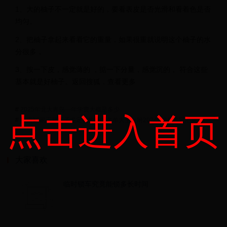
1、大的柚子不一定就是好的，要看表皮是否光滑和看着色是否
均匀。
2、把柚子拿起来看看它的重量，如果很重就说明这个柚子的水
分很多，
3、按一下皮，感觉薄的 ，掂一下分量，感觉沉的， 符合这些
基本就是好柚子。返回搜狐，查看更多
#
2025年北大青鸟一年学费大概是多少
点击进入首页
#
重庆16家正规亲子鉴定机构新版名单大全（附2024年9月鉴定汇总）
大家喜欢
临时锁车究竟能锁多长时间