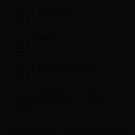
浙江哪里机房多
时间刺客
箭牌、九牧、恒洁，究竟哪个好
欧洲区世预赛分档：法、西、葡、意、英、
荷、德均列一档
Copyright © 2022 14年世界杯_世界杯亚洲几个名额 - ccqingsi.com