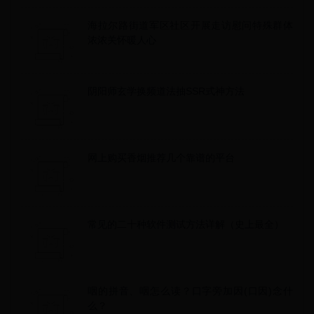
海拉尔路街道军区社区开展走访慰问特殊群体
浓浓关怀暖人心
阴阳师玄学换频道法抽SSR式神方法
网上购买香烟推荐几个靠谱的平台
常见的二十种软件测试方法详解（史上最全）
咽的拼音、咽怎么读？口字旁加因(口因)念什
么？