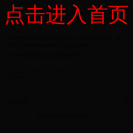
5、适当的动画
点击进入首页
一天给孩子一点看动画的时间，因为上面也可以学习一些知
识，即使在陪同，孩子一边看，家长可以提问互动。慢慢引入
知识。
最后想告诉大家！小孩子看动画正常！但是看动画时间长，频
率高！就需要家长多多注意！花点心思调整下。
今天的分享就到这里！谢谢大家浏览关注！
#
方舟生存进化安康鱼怎么驯 安康鱼饲料分布一览
#
辭典檢視
大家喜欢
无暇赴死之后，还会有007吗？