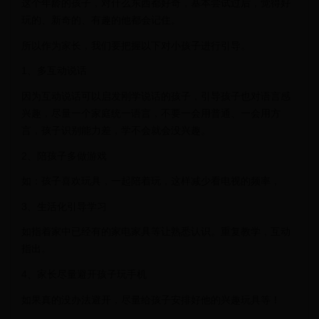
这个年龄的孩子，对什么东西都好奇，基本尝试过后，觉得好
玩的、新奇的、有趣的他都会记住。
所以作为家长，我们要把握以下对小孩子进行引导。
1、多互动说话
因为互动说话可以启发刚学说话的孩子，引导孩子也对语言感
兴趣，尽量一个家庭统一语言，不要一会用普通、一会用方
言，孩子识别能力差，学不会就会没兴趣。
2、陪孩子多做游戏
如：孩子喜欢玩具，一起陪着玩，这样减少看电视的频率，
3、生活化引导学习
如指着家中已经有的家电家具等让熟悉认识。重复教学，互动
指出。
4、家长尽量避开孩子玩手机
如果真的没办法避开，尽量给孩子安排好他的兴趣玩具等！