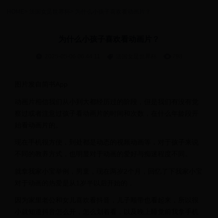
HOME
>
法国女足世界杯
>
为什么小孩子喜欢看动画片？
为什么小孩子喜欢看动画片？
2025-05-06 06:44:11
法国女足世界杯
798
图片发自简书App
动画片相信我们从小到大都经历过的阶段，但是我们有没有觉
察过或者注意过孩子看动画片的时间和次数，在什么年龄段开
始看动画片的。
现在手机很方便，到处都是动态的视频动画等，对于孩子来说
不同的教养方式，也明显对于动画的爱好与痴迷程度不同。
就拿我家小宝举例，男童，现在两岁2个月，回忆了下我家小宝
对于动画的热爱是从1岁半以后开始的，
因为家里老公和女儿喜欢看抖音，儿子顺带也看起来，所以很
小就知道抖音怎么开，怎么划着看，以及晚上睡觉前我拿手机