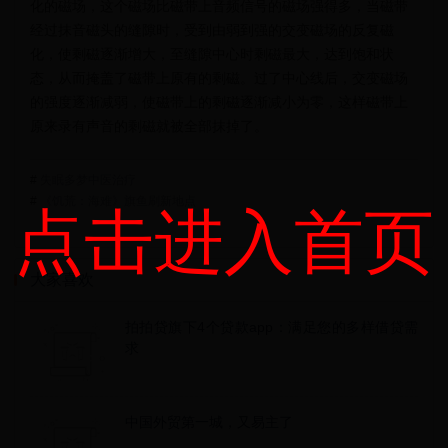
化的磁场，这个磁场比磁带上音频信号的磁场强得多，当磁带
经过抹音磁头的缝隙时，受到由弱到强的交变磁场的反复磁
化，使剩磁逐渐增大，至缝隙中心时剩磁最大，达到饱和状
态，从而掩盖了磁带上原有的剩磁。过了中心线后，交变磁场
的强度逐渐减弱，使磁带上的剩磁逐渐减小为零，这样磁带上
原来录有声音的剩磁就被全部抹掉了。
#
失眠多梦中医治疗
#
《饥荒：海难》旗鱼刷新地点
点击进入首页
大家喜欢
拍拍贷旗下4个贷款app：满足您的多样借贷需
求
中国外贸第一城，又易主了