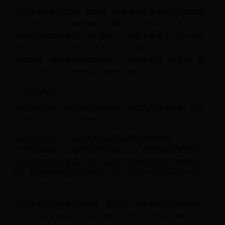
放音是录音的逆过程。放音时，磁带紧贴着放音磁头的缝隙通
过，磁带上变化的磁场使磁头线圈中产生感应电流，感应电流
的变化线磁信号相同，即线圈中产生的是音频电流，这个电流
经放大后，送到扬声器，扬声器就把音频电流还原成声音。在
录音机里，录放两种功能是合用一个磁头完成的，录音时，磁
头与话筒相连；放音时磁头与扬声器相连。
3、抹音原理
抹音又叫消磁，就是把记录在磁带上的交流剩磁消除掉。抹音
有直流抹音和交流抹音两种。
直流抹音就是让一定强度的直流电流通过抹音磁头，以产生一
个单向强磁场，当磁带经过抹音磁头时，磁带被磁化至饱和，
将原有信息全部覆盖。由于直流抹音在磁带上会留下饱和剩
磁，导致重放时直流噪声增加，因此目前广泛采用的是交流抹
音。
交流抹音又叫做超音频抹音。抹音时，抹音磁头的线圈通有几
十KHz的超音频电流，在磁头缝隙处产生一个随超音频电流变