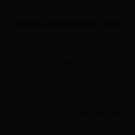
HOME
>
法国女足世界杯
>
磁带录音机工作原理 磁带录音机的录音、放音原理
磁带录音机工作原理 磁带录音机的录音、放音原理
2025-06-08 09:28:34
法国女足世界杯
2463
磁带录音机的工作原理
磁带录音机主要由机内话筒、磁带、录放磁头、放大电路、扬
声器、传动机构等部分组成。其工作原理如下：
1、录音原理
录音时，声音使话筒中产生随声音而变化的感应电流——音频
电流，经过放大电路放大后，进入录音磁头的线圈中，由于通
过线圈的是音频电流，因而在磁头的缝隙处产生随音频电流变
化的磁场，磁带紧贴着磁头缝隙移动，磁带上的磁粉层被磁
化，故磁带上就记录下了声音的磁信号。
2、放音原理