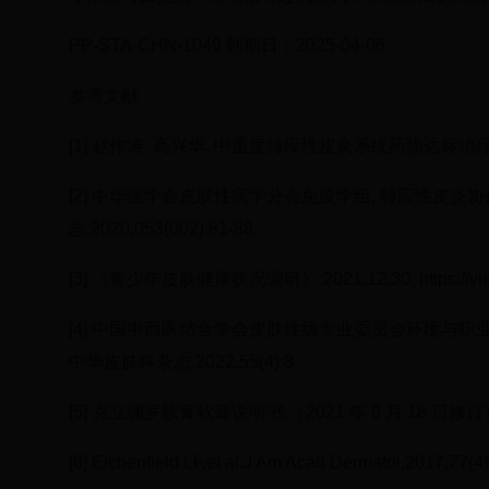
PP-STA-CHN-1049 到期日：2025-04-06
参考文献
[1] 赵作涛, 高兴华. 中重度特应性皮炎系统药物达标治疗专家指
[2] 中华医学会皮肤性病学分会免疫学组, 特应性皮炎协作研
志,2020,053(002):81-88.
[3] 《青少年皮肤健康状况调研》.2021.12.30. https://view
[4] 中国中西医结合学会皮肤性病专业委员会环境与职业性
中华皮肤科杂志,2022,55(4):8.
[5] 克立硼罗软膏软膏说明书.（2021 年 9 月 18 日修订
[6] Eichenfield LF,et al.J Am Acad Dermatol,2017,77(4