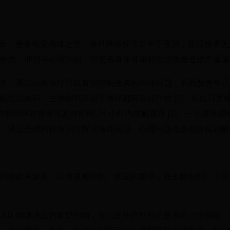
病程长，患者饱受瘙痒之苦，并且瘙痒经常发生于夜间，使得患者
虑、抑郁等心理问题，对患者身体健康和生活质量造成严重威胁 
关，通过抗炎治疗可以有效控制患者的瘙痒问题，从而改善生活
性抗炎药、生物制剂等对于瘙痒都有良好疗效 [2]。因此只要
抑制剂阿布昔替尼起效时间 24 小时内缓解瘙痒 [1]。一旦瘙痒
，通过合理的抗炎治疗解决瘙痒问题，心理问题也会相应得到解
新型药物越来越多，以前很难控制、顽固的瘙痒，在生物制剂、小
 AD 领域涌现的新型药物，无论是外用制剂还是系统治疗药物