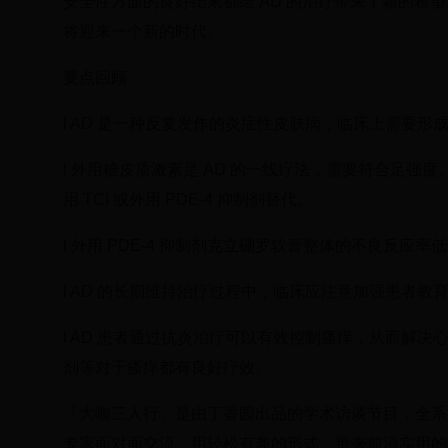
安全性方面的良好结果都给 AD 的治疗带来了新的希
将迎来一个新的时代。
要点回顾
l AD 是一种反复发作的炎症性皮肤病，临床上需要
l 外用糖皮质激素是 AD 的一线疗法，需要符合足
用 TCI 或外用 PDE-4 抑制剂替代。
l 外用 PDE-4 抑制剂克立硼罗软膏整体的不良反应
l AD 的长期维持治疗过程中，临床应注意加强患者
l AD 患者通过抗炎治疗可以有效控制瘙痒，从而解
剂等对于瘙痒都有良好疗效。
「大咖三人行」是由丁香园出品的学术访谈节目，全系
专家面对面交流，用轻松有趣的形式，带来前沿实用的