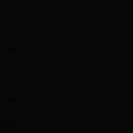
的治疗也
疗。
也可考虑使
药、生物制
肤科领域的