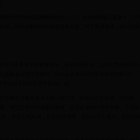
]。
用钙调神经磷酸酶抑制剂（TCI）或外用磷酸二酯酶 4（PDE
炎症，延长缓解时间并降低复发风险。对于重度患者，也可以选
少年是 AD 患者中的重要群体，在长期治疗中，这类人群的用药
九成患者在治疗过程中，因担心长期用药的安全性而中断治疗；
用难以长期忍受而中断治疗 [3]。
外用糖皮质激素是 AD 的一线疗法，需要符合足强度、足剂量
量，规范选择不同强度的激素，使用足够的疗程和剂量，不应提
良反应，常常心存顾虑，甚至拒绝使用，导致治疗不规范，症状控