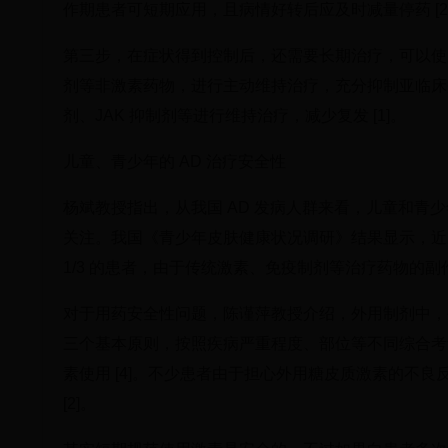
作期患者可短期应用，且病情好转后应及时减量停药 [2
第三步，在症状得到控制后，还需要长期治疗，可以使用外
剂等非激素药物，进行主动维持治疗，充分抑制亚临床
剂、JAK 抑制剂等进行维持治疗，减少复发 [1]。
儿童、青少年的 AD 治疗安全性
杨斌教授指出，从我国 AD 发病人群来看，儿童和青
关注。我国《青少年皮肤健康状况调研》结果显示，近
1/3 的患者，由于传统激素、免疫制剂等治疗药物的副作
对于用药安全性问题，陈谨萍教授介绍，外用制剂中，
三个基本原则，按照疾病严重程度、部位等不同综合考
素使用 [4]。不少患者由于担心外用糖皮质激素的不
[2]。