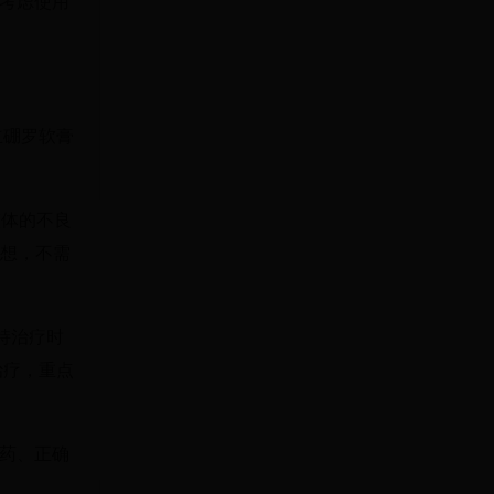
考虑使用
立硼罗软膏
整体的不良
理想，不需
持治疗时
治疗，重点
药、正确