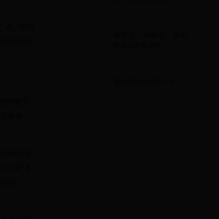
-4）抑制
单眼皮、双眼皮、内双
择生物制
的眼线教程来啦！
我的世界小鸡吃什么
安全性备受
另外有
、正确使用
前中断激
制不佳