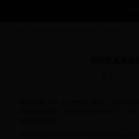
世界
HOME
>
法国女足世界杯
>
特应性皮炎皮损消失就好了？答案是 No！
特应性皮炎皮损
2026-01-17 05:
特应性皮炎（AD）是一种慢性、复发性、炎症性皮肤
程度的亚临床炎症，在内部或外部因素刺激下，可能导
发是重中之重 [1]。
本期我们邀请到来自南方医科大学皮肤病医院杨斌教授