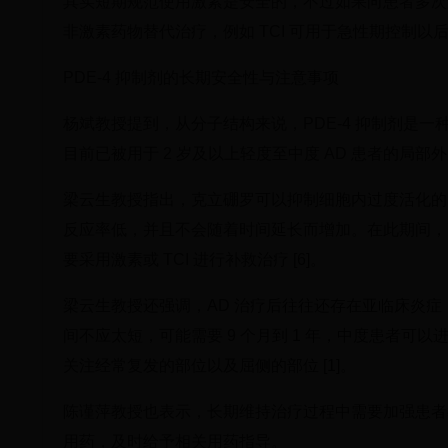
其实短期规范使用激素是安全的，不过如果向患者多次
非激素药物替代治疗，例如 TCI 可用于急性期控制以后的
PDE-4 抑制剂的长期安全性与注意事项
杨斌教授提到，从分子结构来说，PDE-4 抑制剂是
目前已被用于 2 岁及以上轻度至中度 AD 患者的局部外
梁云生教授指出，克立硼罗可以抑制细胞内过度活化的 P
反应率低，并且不会随着时间延长而增加。在此期间，7
要采用激素或 TCI 进行补救治疗 [6]。
梁云生教授还强调，AD 治疗后往往还存在亚临床炎
间不应太短，可能需要 9 个月到 1 年，中度患者可以
关注经常复发的部位以及屈侧的部位 [1]。
陈谨萍教授也表示，长期维持治疗过程中需要加强患者
用药，及时给予相关用药指导。