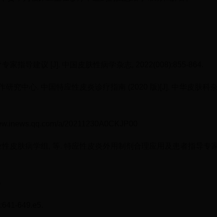
导建议 [J]. 中国皮肤性病学杂志, 2022(008):855-864.
究中心. 中国特应性皮炎诊疗指南 (2020 版)[J]. 中华皮肤科
.inews.qq.com/a/20211230A0CKJP00
皮肤病学组, 等. 特应性皮炎外用制剂合理应用及患者指导专家共识
）
):641⁃649.e5.