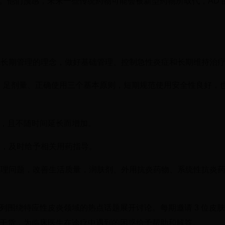
望。他们预感，未来一些传统药物可能会被新型药物所取代，AD 
形成长期管理的理念，做好基础管理、控制急性炎症和长期维持治
强度、足剂量、正确使用三个基本原则，短期规范使用安全性良好，
率低，且不随时间延长而增加。
教育，及时给予相关用药指导。
决心理问题，改善生活质量，润肤剂、外用抗炎药物、系统性抗炎
列围绕特应性皮炎领域的热点话题展开讨论。每期邀请 3 位皮
干货，为临床医生在诊疗中遇到的困惑给予帮助和解答。