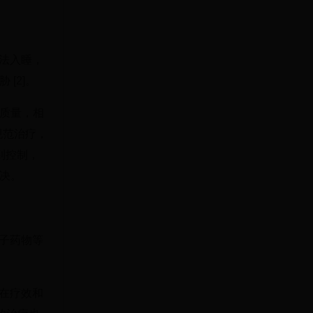
无法入睡，
[2]。
质量，相
规范治疗，
得到控制，
决。
分子药物等
，在疗效和