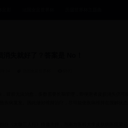
杯足彩
法国女足世界杯
历届世界杯主题曲
消失就好了？答案是 No！
09:24
法国女足世界杯
5591
病，目前无法治愈，多数需要长期管理，即便患者皮损消失仍可
致疾病复发。因此做好维持治疗，尽可能使疾病维持在缓解状态
担任《大咖三人行》特邀主持，与南方医科大学皮肤病医院梁云