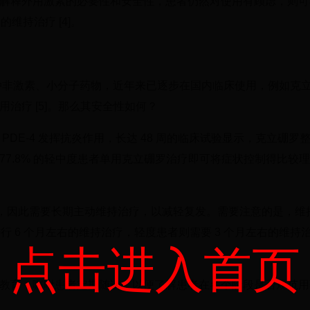
解释外用激素的必要性和安全性，患者仍然对使用有顾虑，则可
维持治疗 [4]。
一种非激素、小分子药物，近年来已逐步在国内临床使用，例如克
用治疗 [5]。那么其安全性如何？
DE-4 发挥抗炎作用，长达 48 周的临床试验显示，克立硼罗
7.8% 的轻中度患者单用克立硼罗治疗即可将症状控制得比较
症，因此需要长期主动维持治疗，以减轻复发。需要注意的是，维
进行 6 个月左右的维持治疗，轻度患者则需要 3 个月左右的维持
点击进入首页
教育，嘱咐患者定期随访，以便了解患者在各个阶段是否规范用