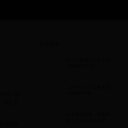
大家喜欢
扫盲珍藏系列之盗号方
法终极原理认知
《DNF》12月获取魔岩
石全途径介绍
能存在一定
、防止复
六个核桃价格，最新市
面上六个核桃多少钱一
生教授和
箱价格一览表