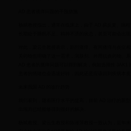
AD 患者瘙痒问题的干预措施
杨斌教授指出，通常在临床上，由于 AD 易反复、
长期处于睡眠不足、精神不济的状态，甚至可能会出现焦
对此，梁云生教授表示，剧烈瘙痒、夜间瘙痒与炎症相
关药物也明确了这一需求，润肤剂、外用抗炎药物、系统
AD 患者的瘙痒问题可以得到解决，例如选择性 JAK1 
患者的情绪也会迅速好转，因此还是应该回到疾病本质
未来我国 AD 的诊疗趋势
我们看到，随着医疗水平的提高，目前 AD 治疗的
出现后已经能够得到很好的解决。
杨斌教授、梁云生教授和陈谨萍教授一致认为，近年来