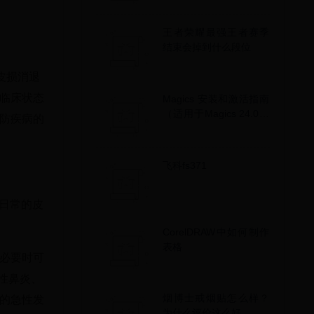
王者荣耀最强王者赛季
结束会掉到什么段位
皮损消退
临床状态
Magics 安装和激活指南
（适用于Magics 24.0及
防疾病的
之前版本）
飞科fs371
好日常的皮
CorelDRAW中如何制作
表格
必要时可
敏性鼻炎、
烟博士戒烟贴怎么样？
的急性发
为什么评价这么好