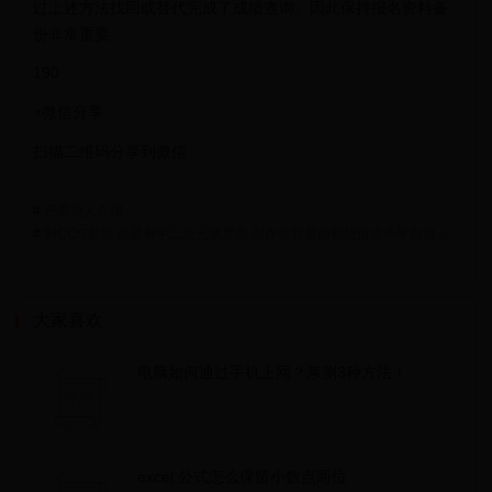
过上述方法找回或替代完成了成绩查询。因此保持报名资料备
份非常重要。
190
×微信分享
扫描二维码分享到微信
#
开单超人介绍
#
到CCG参展 就是看中二次元浓度高 创作者和展商都想借这个平台推广自己的产品2024-07-05来源：解放日报字号：大中小
大家喜欢
电脑如何通过手机上网？亲测3种方法！
excel 公式怎么保留小数点两位