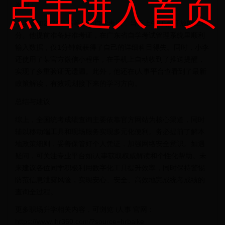
点击进入首页
举例：
小李参加2024年高等学历自学考试，当天上午10点开放网上查
分。他提前准备好准考证，在广东省自学考试管理系统里顺利
输入数据，仅1分钟就获得了自己的详细科目得失。同时，小李
还使用了某官方微信小程序，在手机上自动收到了推送提醒，
实现了多重验证无遗漏。此外，他还在i人事平台查看到了最新
政策解读，有效规划接下来的学习方向。
总结与建议
综上，全国统考成绩查询主要依靠官方网站为核心渠道，同时
辅以移动端工具和现场服务实现多元化便利。务必提前了解本
地政策细则，妥善保管好个人凭证，加强网络安全意识。如遇
疑问，可关注专业平台如i人事获取权威解读和个性化帮助。未
来建议各位同学积极利用数字化工具提升效率，同时保持警惕
防范信息泄露风险，实现安心、安全、高效地完成统考成绩的
查询全过程。
更多职场升学相关内容，可浏览 i人事 官网：
https://www.ihr360.com/?source=hrbaike