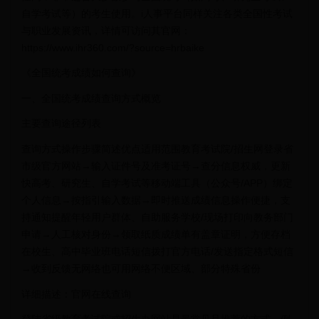
自学考试等）的考生使用。i人事平台同样关注各类全国性考试
与职业发展资讯，详情可访问其官网：
https://www.ihr360.com/?source=hrbaike
《全国统考成绩如何查询》
一、全国统考成绩查询方式概览
主要查询途径列表
查询方式操作步骤简述优点适用范围教育考试院/招生网登录省
市级官方网站→输入证件号及准考证号→查分信息权威，更新
快高考、研究生、自学考试等移动端工具（公众号/APP）绑定
个人信息→按指引输入数据→即时推送成绩信息操作便捷，支
持通知提醒年轻用户群体、自助服务学校/现场打印向教务部门
申请→人工核对身份→领取纸质成绩单有盖章证明，方便存档
在校生、高中毕业班电话短信拨打官方电话/发送指定格式短信
→收到反馈无网络也可用网络不便区域、部分特殊省份
详细描述：官网在线查询