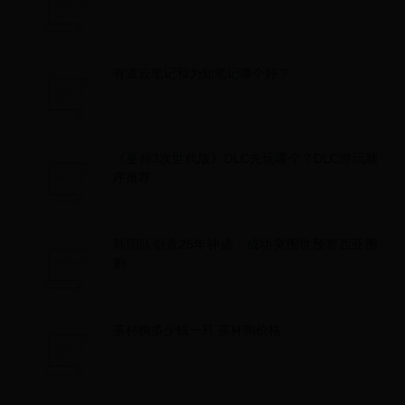
有道云笔记和为知笔记哪个好？
《巫师3次世代版》DLC先玩哪个？DLC游玩顺
序推荐
韩国队创造25年神迹，成功突围世预赛西亚围
剿
茶杯狗多少钱一只 茶杯狗价格