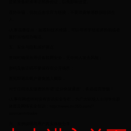
提前准备好准考证和身份证，以免影响进度。
谨防诈骗：切勿点击非官方链接，不要泄露敏感数据给陌生
人。
i人事温馨提示：如遇到技术难题，可以寻求学校老师协助或者
拨打当地招办电话。
五、安全与隐私保护要点
查询时确保所用设备联网安全，无中间人攻击风险；
密码及验证码不要保存在公开场所；
查完即退出账户避免他人截取；
对于任何涉及缴费的所谓“提分快捷通道”，务必提高警惕！
i人事官网也特别设有资讯安全专栏，为广大职场人士与学生群
体普及网络安全知识：http://www.ihr360.com/?
source=hrbaike
六、实例说明与用户真实体验分享